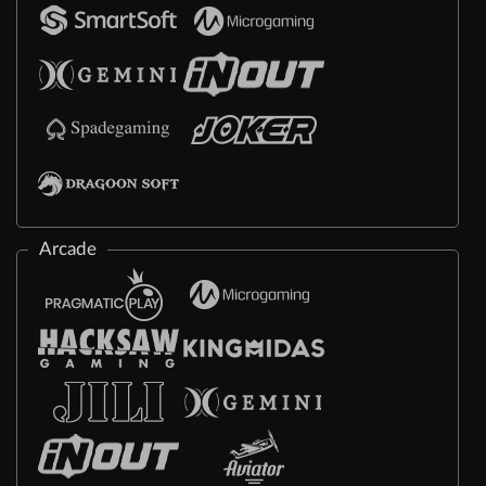
Arcade