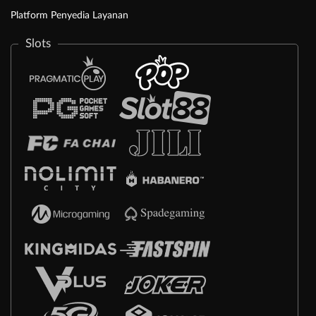
Platform Penyedia Layanan
Slots