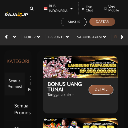
BHS
Live
Versi
Chat
Mobile
INDONESIA
DAFTAR
MASUK
PROMOS
ARCADE
POKER
E-SPORTS
SABUNG AYAM
KATEGORI
Semua
Semua
Event
BONUS UANG
Promosi
TUNAI
DETAIL
Provider
Tanggal akhir:
-
Semua
Promosi