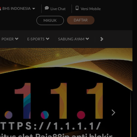
BHS INDONESIA
Live Chat
Versi Mobile
DAFTAR
MASUK
PROMOSI
POKER
E-SPORTS
SABUNG AYAM