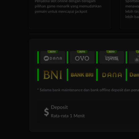
Penyedia slot online dengan beragam
Sportsb
pilihan game menarik yang memudahkan
menawar
pemain untuk mencapai jackpot
lebih ti
lebih b
* Selama bank maintenance dan bank offline deposit dan penar
Deposit
Rata-rata 1 Menit