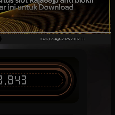
Kam, 06-Agt-2026 20.02.33
ada 31-Jul-2026 dari 00.00.00 sampai 31-Jul-2027 00.00.00. Selama waktu ini, Mar
3,843