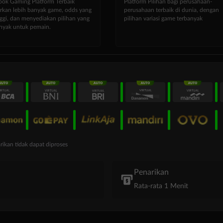
ook Gaming Platform Terbaik
Platform Pilihan bagi perusahaan-
kan lebih banyak game, odds yang
perusahaan terbaik di dunia, dengan
nggi, dan menyediakan pilihan yang
pilihan variasi game terbanyak
anyak untuk pemain.
ikan tidak dapat diproses
Penarikan
Rata-rata 1 Menit