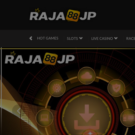
HOT GAMES
SLOTS
LIVE CASINO
RAC