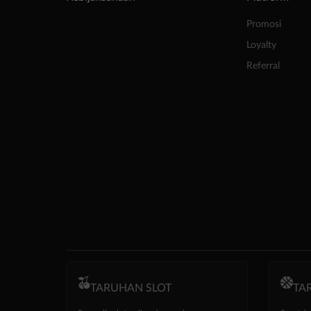
Promosi
Loyalty
Referral
TARUHAN SLOT
TA