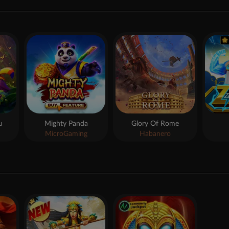
u
Mighty Panda
Glory Of Rome
MicroGaming
Habanero