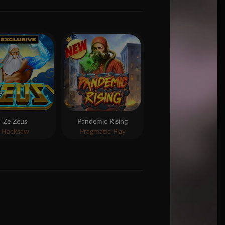
Ze Zeus
Pandemic Rising
Hacksaw
Pragmatic Play