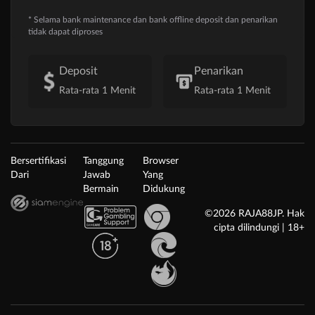
* Selama bank maintenance dan bank offline deposit dan penarikan
tidak dapat diproses
Deposit
Penarikan
Rata-rata 1 Menit
Rata-rata 1 Menit
Bersertifikasi
Tanggung
Browser
Dari
Jawab
Yang
Bermain
Didukung
©2026 RAJA88JP. Hak
cipta dilindungi | 18+