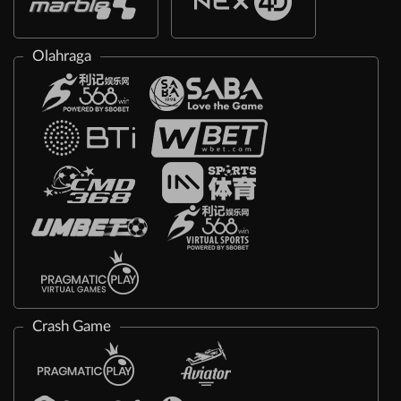
Olahraga
Crash Game