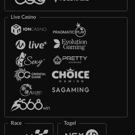
Live Casino
Race
Togel