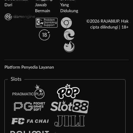
Dari
Jawab
Yang
Bermain
Didukung
©2026 RAJA88JP. Hak
cipta dilindungi | 18+
Platform Penyedia Layanan
Slots