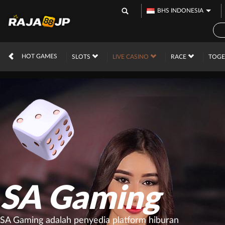
BHS INDONESIA
HOT GAMES
SLOTS
LIVE CASINO
RACE
TOG
SA Gaming
SA Gaming adalah penyedia platform hiburan