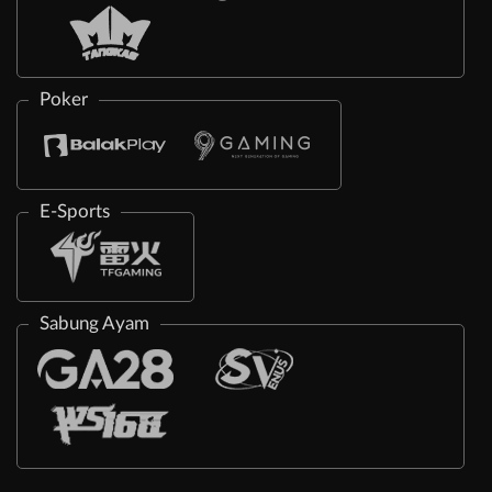
Poker
E-Sports
Sabung Ayam