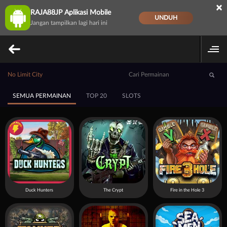
×
RAJA88JP Aplikasi Mobile
UNDUH
Jangan tampilkan lagi hari ini
No Limit City
SEMUA PERMAINAN
TOP 20
SLOTS
Duck Hunters
The Crypt
Fire in the Hole 3